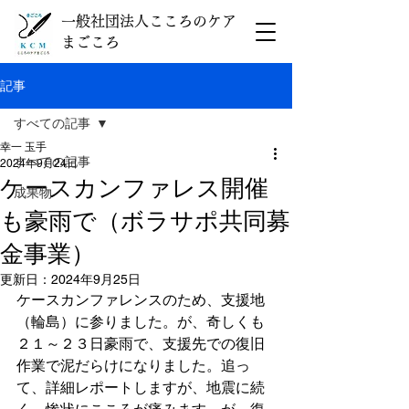
一般社団法人こころのケア
まごころ
記事
すべての記事
幸一 玉手
すべての記事
2024年9月24日
ケースカンファレス開催
成果物
も豪雨で（ボラサポ共同募
金事業）
更新日：
2024年9月25日
ケースカンファレンスのため、支援地
（輪島）に参りました。が、奇しくも
２１～２３日豪雨で、支援先での復旧
作業で泥だらけになりました。追っ
て、詳細レポートしますが、地震に続