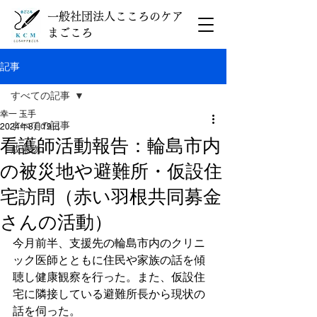
一般社団法人こころのケア
まごころ
記事
すべての記事
幸一 玉手
すべての記事
2024年8月19日
看護師活動報告：輪島市内
成果物
の被災地や避難所・仮設住
宅訪問（赤い羽根共同募金
さんの活動）
今月前半、支援先の輪島市内のクリニ
ック医師とともに住民や家族の話を傾
聴し健康観察を行った。また、仮設住
宅に隣接している避難所長から現状の
話を伺った。