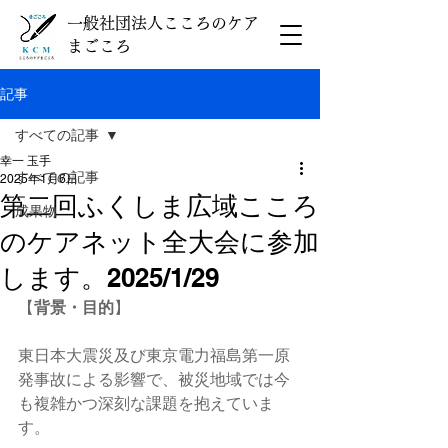
一般社団法人こころのケア
まごころ
記事
すべての記事
幸一 玉手
すべての記事
2025年1月6日
第二回ふくしま広域こころ
成果物
のケアネット全大会に参加
します。2025/1/29
【
背景・目的
】
東日本大震災及び東京電力福島第一原
発事故による影響で、被災地域では今
も複雑かつ深刻な課題を抱えていま
す。