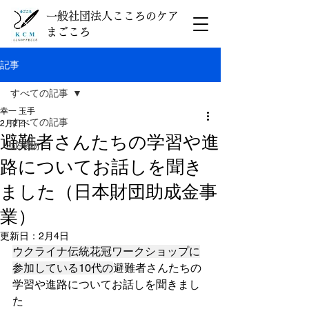
一般社団法人こころのケア
まごころ
記事
すべての記事
幸一 玉手
すべての記事
2月2日
避難者さんたちの学習や進
成果物
路についてお話しを聞き
ました（日本財団助成金事
業）
更新日：
2月4日
ウクライナ伝統花冠ワークショップに
参加している10代の
避難者さんたちの
学習や進路についてお話しを聞きまし
た